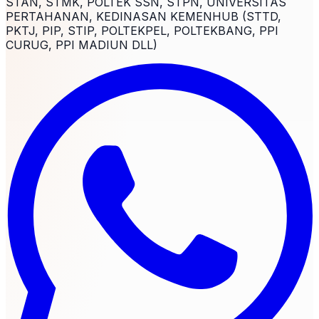
STAN, STMK, POLTEK SSN, STPN, UNIVERSITAS
PERTAHANAN, KEDINASAN KEMENHUB (STTD,
PKTJ, PIP, STIP, POLTEKPEL, POLTEKBANG, PPI
CURUG, PPI MADIUN DLL)