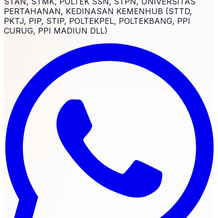
STAN, STMK, POLTEK SSN, STPN, UNIVERSITAS
PERTAHANAN, KEDINASAN KEMENHUB (STTD,
PKTJ, PIP, STIP, POLTEKPEL, POLTEKBANG, PPI
CURUG, PPI MADIUN DLL)